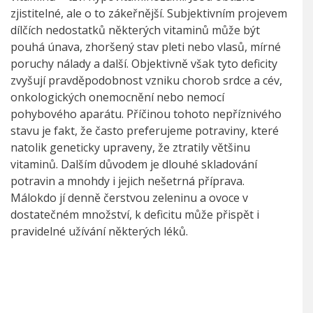
zjistitelné, ale o to zákeřnější. Subjektivním projevem
dílčích nedostatků některých vitaminů může být
pouhá únava, zhoršený stav pleti nebo vlasů, mírné
poruchy nálady a další. Objektivně však tyto deficity
zvyšují pravděpodobnost vzniku chorob srdce a cév,
onkologických onemocnění nebo nemocí
pohybového aparátu. Příčinou tohoto nepříznivého
stavu je fakt, že často preferujeme potraviny, které
natolik geneticky upraveny, že ztratily většinu
vitaminů. Dalším důvodem je dlouhé skladování
potravin a mnohdy i jejich nešetrná příprava.
Málokdo jí denně čerstvou zeleninu a ovoce v
dostatečném množství, k deficitu může přispět i
pravidelné užívání některých léků.