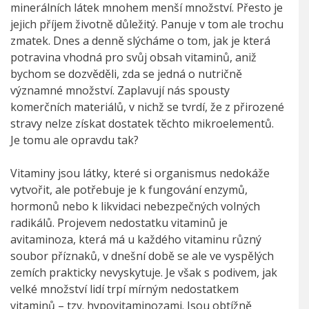
minerálních látek mnohem menší množství. Přesto je
jejich příjem životně důležitý. Panuje v tom ale trochu
zmatek. Dnes a denně slýcháme o tom, jak je která
potravina vhodná pro svůj obsah vitaminů, aniž
bychom se dozvěděli, zda se jedná o nutričně
významné množství. Zaplavují nás spousty
komerčních materiálů, v nichž se tvrdí, že z přirozené
stravy nelze získat dostatek těchto mikroelementů.
Je tomu ale opravdu tak?
Vitaminy jsou látky, které si organismus nedokáže
vytvořit, ale potřebuje je k fungování enzymů,
hormonů nebo k likvidaci nebezpečných volných
radikálů. Projevem nedostatku vitaminů je
avitaminoza, která má u každého vitaminu různý
soubor příznaků, v dnešní době se ale ve vyspělých
zemích prakticky nevyskytuje. Je však s podivem, jak
velké množství lidí trpí mírným nedostatkem
vitaminů – tzv. hypovitaminozami. Jsou obtížně