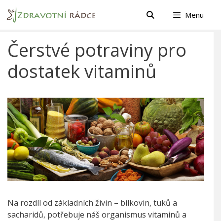
Přeskočit
Menu
na
obsah
Čerstvé potraviny pro
dostatek vitaminů
Na rozdíl od základních živin – bílkovin, tuků a
sacharidů, potřebuje náš organismus vitaminů a