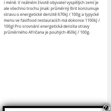
i méně. V reálném životě obyvatel vyspělých zemí je
ale všechno trochu jinak: průměrný Brit konzumuje
stravu o energetické denzitě 670kJ / 100g a typycké
menu ve fastfood restauracích má dokonce 1100kJ /
100g! Pro srovnání: energetická denzita stravy
průměrného Afričana je pouhých 450kJ / 100g.
Za