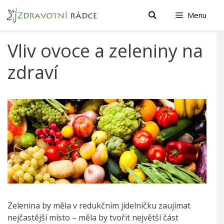
Přeskočit
Menu
na
obsah
Vliv ovoce a zeleniny na
zdraví
Zelenina by měla v redukčním jídelníčku zaujímat
nejčastější místo – měla by tvořit největší část