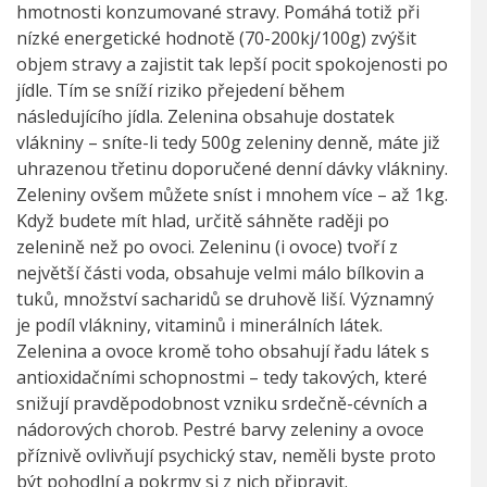
hmotnosti konzumované stravy. Pomáhá totiž při
nízké energetické hodnotě (70-200kj/100g) zvýšit
objem stravy a zajistit tak lepší pocit spokojenosti po
jídle. Tím se sníží riziko přejedení během
následujícího jídla. Zelenina obsahuje dostatek
vlákniny – sníte-li tedy 500g zeleniny denně, máte již
uhrazenou třetinu doporučené denní dávky vlákniny.
Zeleniny ovšem můžete sníst i mnohem více – až 1kg.
Když budete mít hlad, určitě sáhněte raději po
zelenině než po ovoci. Zeleninu (i ovoce) tvoří z
největší části voda, obsahuje velmi málo bílkovin a
tuků, množství sacharidů se druhově liší. Významný
je podíl vlákniny, vitaminů i minerálních látek.
Zelenina a ovoce kromě toho obsahují řadu látek s
antioxidačními schopnostmi – tedy takových, které
snižují pravděpodobnost vzniku srdečně-cévních a
nádorových chorob. Pestré barvy zeleniny a ovoce
příznivě ovlivňují psychický stav, neměli byste proto
být pohodlní a pokrmy si z nich připravit.