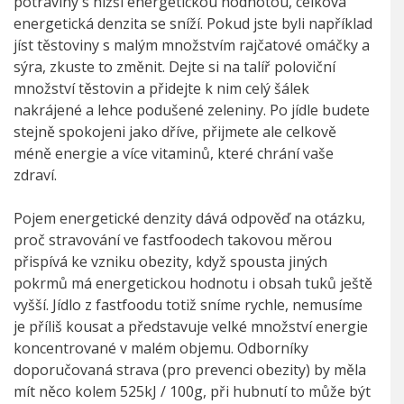
potraviny s nižší energetickou hodnotou, celková
energetická denzita se sníží. Pokud jste byli například
jíst těstoviny s malým množstvím rajčatové omáčky a
sýra, zkuste to změnit. Dejte si na talíř poloviční
množství těstovin a přidejte k nim celý šálek
nakrájené a lehce podušené zeleniny. Po jídle budete
stejně spokojeni jako dříve, přijmete ale celkově
méně energie a více vitaminů, které chrání vaše
zdraví.
Pojem energetické denzity dává odpověď na otázku,
proč stravování ve fastfoodech takovou měrou
přispívá ke vzniku obezity, když spousta jiných
pokrmů má energetickou hodnotu i obsah tuků ještě
vyšší. Jídlo z fastfoodu totiž sníme rychle, nemusíme
je příliš kousat a představuje velké množství energie
koncentrované v malém objemu. Odborníky
doporučovaná strava (pro prevenci obezity) by měla
mít něco kolem 525kJ / 100g, při hubnutí to může být