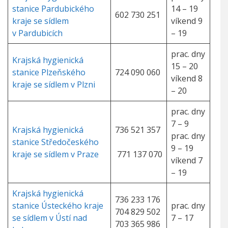
stanice Pardubického
14 – 19
602 730 251
kraje se sídlem
víkend 9
v Pardubicích
– 19
prac. dny
Krajská hygienická
15 – 20
stanice Plzeňského
724 090 060
víkend 8
kraje se sídlem v Plzni
– 20
prac. dny
7 – 9
Krajská hygienická
736 521 357
prac. dny
stanice Středočeského
9 – 19
kraje se sídlem v Praze
771 137 070
víkend 7
– 19
Krajská hygienická
736 233 176
stanice Ústeckého kraje
prac. dny
704 829 502
se sídlem v Ústí nad
7 – 17
703 365 986