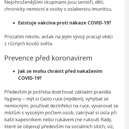
Nejohroženějšími skupinami jsou senioři, děti,
chronicky nemocní a osoby s oslabenou imunitou.
Existuje vakcína proti nákaze COVID-19?
Prozatím nikoliv, avšak na jejím vývoji pracují vědci
z různých koutů světa.
Prevence před koronavirem
Jak se mohu chránit před nakažením
COVID-19?
Především je potřeba dodržovat základní pravidla
hygieny – mýt si často ruce (mýdlem), vyhýbat se
nemocným, používat dezinfekci na ruce, vyvarovat se
místům s vysokým počtem osob, zakrývat si ústa při
kašli kapesníkem nebo rukávem (ne rukou!). Rady,
které se objevují především na sociálních sítích, viz,