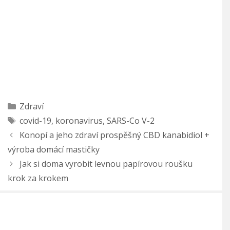
Rubriky
Zdraví
Štítky
covid-19
,
koronavirus
,
SARS-Co V-2
Konopí a jeho zdraví prospěšný CBD kanabidiol +
výroba domácí mastičky
Jak si doma vyrobit levnou papírovou roušku
krok za krokem