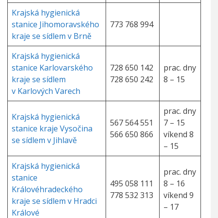
Krajská hygienická
stanice Jihomoravského
773 768 994
kraje se sídlem v Brně
Krajská hygienická
stanice Karlovarského
728 650 142
prac. dny
kraje se sídlem
728 650 242
8 – 15
v Karlových Varech
prac. dny
Krajská hygienická
567 564 551
7 – 15
stanice kraje Vysočina
566 650 866
víkend 8
se sídlem v Jihlavě
– 15
Krajská hygienická
prac. dny
stanice
495 058 111
8 – 16
Královéhradeckého
778 532 313
víkend 9
kraje se sídlem v Hradci
– 17
Králové