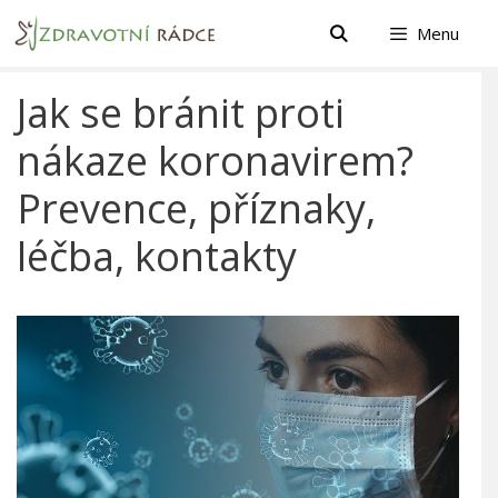
Přeskočit
Menu
na
obsah
Jak se bránit proti
nákaze koronavirem?
Prevence, příznaky,
léčba, kontakty