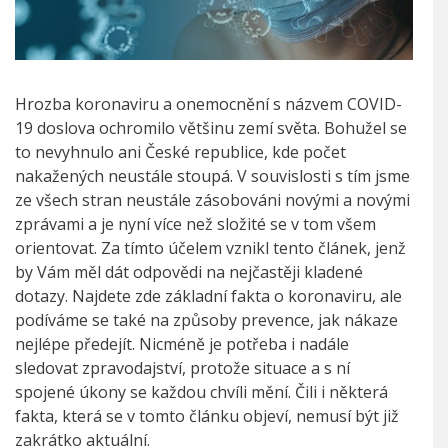
Hrozba koronaviru a onemocnění s názvem COVID-
19 doslova ochromilo většinu zemí světa. Bohužel se
to nevyhnulo ani České republice, kde počet
nakažených neustále stoupá. V souvislosti s tím jsme
ze všech stran neustále zásobováni novými a novými
zprávami a je nyní více než složité se v tom všem
orientovat. Za tímto účelem vznikl tento článek, jenž
by Vám měl dát odpovědi na nejčastěji kladené
dotazy. Najdete zde základní fakta o koronaviru, ale
podíváme se také na způsoby prevence, jak nákaze
nejlépe předejít. Nicméně je potřeba i nadále
sledovat zpravodajství, protože situace a s ní
spojené úkony se každou chvíli mění. Čili i některá
fakta, která se v tomto článku objeví, nemusí být již
zakrátko aktuální.