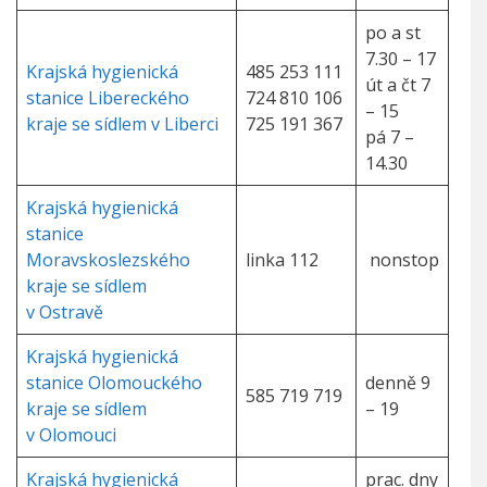
po a st
7.30 – 17
Krajská hygienická
485 253 111
út a čt 7
stanice Libereckého
724 810 106
– 15
kraje se sídlem v Liberci
725 191 367
pá 7 –
14.30
Krajská hygienická
stanice
Moravskoslezského
linka 112
nonstop
kraje se sídlem
v Ostravě
Krajská hygienická
stanice Olomouckého
denně 9
585 719 719
kraje se sídlem
– 19
v Olomouci
Krajská hygienická
prac. dny