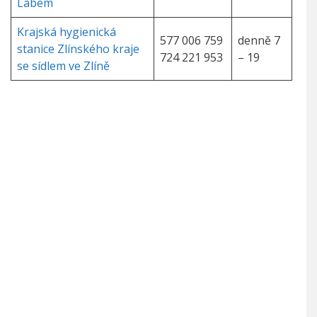
Labem
Krajská hygienická
577 006 759
denně 7
stanice Zlínského kraje
724 221 953
– 19
se sídlem ve Zlíně