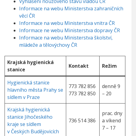
Vyhlášení nouzového stavu vládou ČR
Informace na webu Ministerstva zahraničních
věcí ČR
Informace na webu Ministerstva vnitra ČR
Informace ne webu Ministerstva dopravy ČR
Informace na webu Ministerstva školství,
mládeže a tělovýchovy ČR
Krajská hygienická
Kontakt
Režim
stanice
Hygienická stanice
773 782 856
denně 9
hlavního města Prahy se
773 782 850
– 20
sídlem v Praze
Krajská hygienická
prac. dny
stanice Jihočeského
736 514 386
a víkend
kraje se sídlem
7 – 17
v Českých Budějovicích