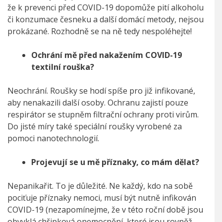
že k prevenci před COVID-19 dopomůže pití alkoholu
či konzumace česneku a další domácí metody, nejsou
prokázané. Rozhodně se na ně tedy nespoléhejte!
Ochrání mě před nakažením COVID-19
textilní rouška?
Neochrání. Roušky se hodí spíše pro již infikované,
aby nenakazili další osoby. Ochranu zajistí pouze
respirátor se stupněm filtrační ochrany proti virům.
Do jisté míry také speciální roušky vyrobené za
pomoci nanotechnologií.
Projevují se u mě příznaky, co mám dělat?
Nepanikařit. To je důležité. Ne každý, kdo na sobě
pociťuje příznaky nemoci, musí být nutně infikován
COVID-19 (nezapomínejme, že v této roční době jsou
obvyklá chřipková onemocnění, které jsou rovněž