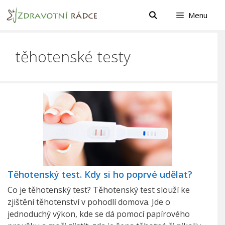
Přeskočit
Menu
na
obsah
těhotenské testy
Těhotenský test. Kdy si ho poprvé udělat?
Co je těhotenský test? Těhotenský test slouží ke
zjištění těhotenství v pohodlí domova. Jde o
jednoduchý výkon, kde se dá pomocí papírového