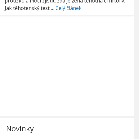
proužku a moči zjistit, zda je žena těhotná či nikoliv.
Jak těhotenský test …
Celý článek
Novinky