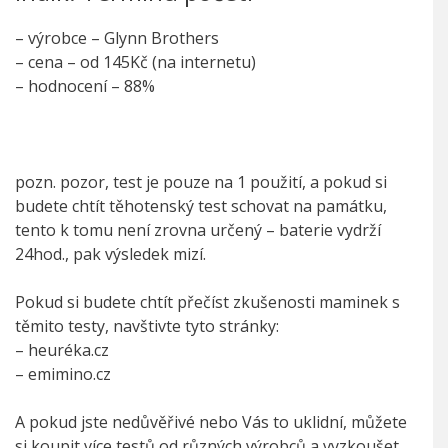
– výrobce – Glynn Brothers
– cena – od 145Kč (na internetu)
– hodnocení – 88%
pozn. pozor, test je pouze na 1 použití, a pokud si
budete chtít těhotenský test schovat na památku,
tento k tomu není zrovna určený – baterie vydrží
24hod., pak výsledek mizí.
Pokud si budete chtít přečíst zkušenosti maminek s
těmito testy, navštivte tyto stránky:
– heuréka.cz
– emimino.cz
A pokud jste nedůvěřivé nebo Vás to uklidní, můžete
si koupit více testů od různých výrobců a vyzkoušet