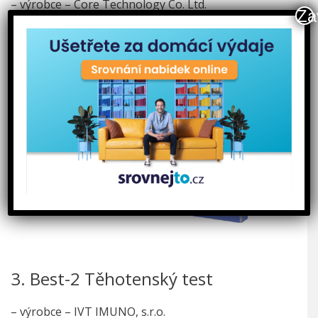
– výrobce – Core Technology Co. Ltd.
Za
– cena – od 32Kč (na internetu)
– hodnocení – 95%
3. Best-2 Těhotenský test
– výrobce – IVT IMUNO, s.r.o.