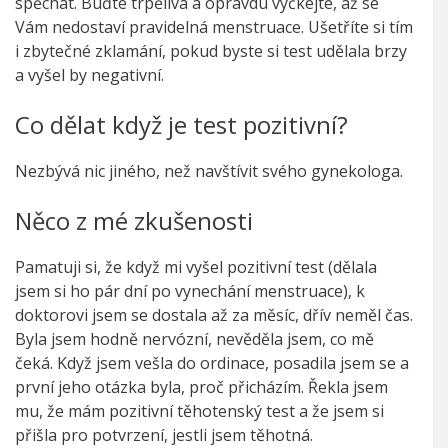
spěchat. Buďte trpělivá a opravdu vyčkejte, až se
Vám nedostaví pravidelná menstruace. Ušetříte si tím
i zbytečné zklamání, pokud byste si test udělala brzy
a vyšel by negativní.
Co dělat když je test pozitivní?
Nezbývá nic jiného, než navštívit svého gynekologa.
Něco z mé zkušenosti
Pamatuji si, že když mi vyšel pozitivní test (dělala
jsem si ho pár dní po vynechání menstruace), k
doktorovi jsem se dostala až za měsíc, dřív neměl čas.
Byla jsem hodně nervózní, nevěděla jsem, co mě
čeká. Když jsem vešla do ordinace, posadila jsem se a
první jeho otázka byla, proč přicházím. Řekla jsem
mu, že mám pozitivní těhotenský test a že jsem si
přišla pro potvrzení, jestli jsem těhotná.