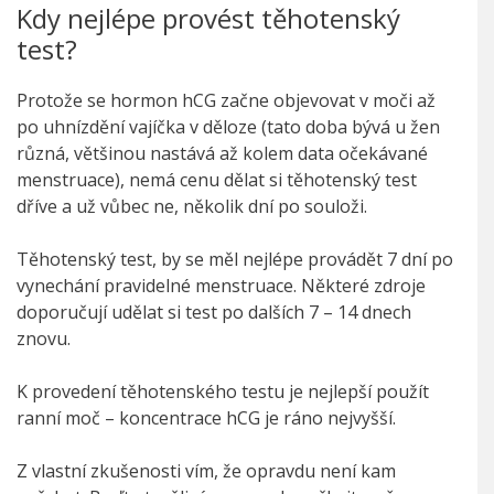
Kdy nejlépe provést těhotenský
test?
Protože se hormon hCG začne objevovat v moči až
po uhnízdění vajíčka v děloze (tato doba bývá u žen
různá, většinou nastává až kolem data očekávané
menstruace), nemá cenu dělat si těhotenský test
dříve a už vůbec ne, několik dní po souloži.
Těhotenský test, by se měl nejlépe provádět 7 dní po
vynechání pravidelné menstruace. Některé zdroje
doporučují udělat si test po dalších 7 – 14 dnech
znovu.
K provedení těhotenského testu je nejlepší použít
ranní moč – koncentrace hCG je ráno nejvyšší.
Z vlastní zkušenosti vím, že opravdu není kam