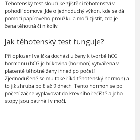
Těhotenský test slouží ke zjištění těhotenství v
pohodlí domova. Jde o jednoduchý výkon, kde se dá
pomocí papírového proužku a moči zjistit, zda je
žena těhotná či nikoliv.
Jak těhotenský test funguje?
Při oplození vajíčka dochází u ženy k tvorbě hCG
hormonu (hCG je bílkovina (hormon) vytvářena v
placentě těhotné ženy ihned po početí.
Zjednodušeně se mu také říká těhotenský hormon) a
to již zhruba po 8 až 9 dnech. Tento hormon se po
početí začne vyplavovat do krevního řečiště a jeho
stopy jsou patrné i v moči.