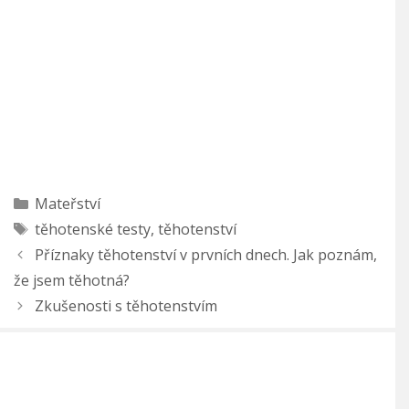
Rubriky
Mateřství
Štítky
těhotenské testy
,
těhotenství
Příznaky těhotenství v prvních dnech. Jak poznám,
že jsem těhotná?
Zkušenosti s těhotenstvím