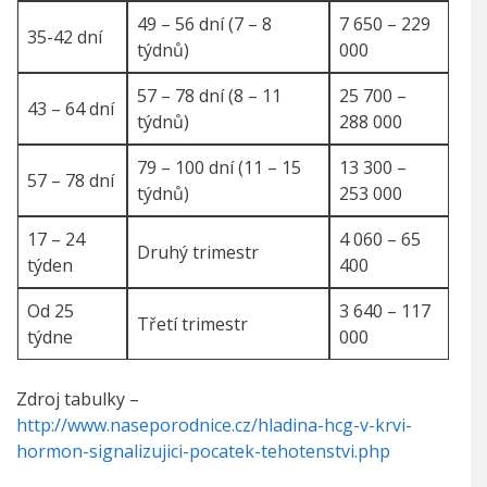
49 – 56 dní (7 – 8
7 650 – 229
35-42 dní
týdnů)
000
57 – 78 dní (8 – 11
25 700 –
43 – 64 dní
týdnů)
288 000
79 – 100 dní (11 – 15
13 300 –
57 – 78 dní
týdnů)
253 000
17 – 24
4 060 – 65
Druhý trimestr
týden
400
Od 25
3 640 – 117
Třetí trimestr
týdne
000
Zdroj tabulky –
http://www.naseporodnice.cz/hladina-hcg-v-krvi-
hormon-signalizujici-pocatek-tehotenstvi.php