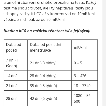
a umožní zbarvení druhého proužku na testu. Každý
test má jinou citlivost, ale i ty nejcitlivější testy jsou
schopny zachytit hCG až v koncentraci od 10mIU/ml,
většina z nich pak až od 20 mIU/ml.
Hladina hCG na začátku těhotenství a její vývoj:
Doba od
Doba od poslední
mlU/ml
početí
menstruace
7 dní (1.
21 dní (3 týdny)
0 – 5
týden)
14 dní
28 dní (4 týdny)
3 – 426
21 dní
35 dní (5 týdnů)
18 – 7340
1080 – 56
28 dní
42 dní (6 týdnů)
500