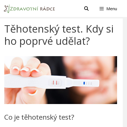
Přeskočit
Menu
na
obsah
Těhotenský test. Kdy si
ho poprvé udělat?
Co je těhotenský test?