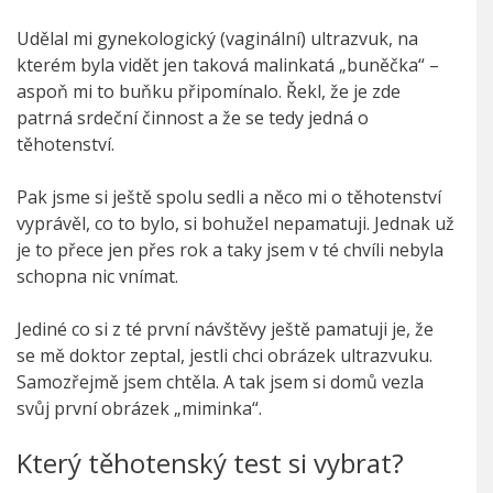
Udělal mi gynekologický (vaginální) ultrazvuk, na
kterém byla vidět jen taková malinkatá „buněčka“ –
aspoň mi to buňku připomínalo. Řekl, že je zde
patrná srdeční činnost a že se tedy jedná o
těhotenství.
Pak jsme si ještě spolu sedli a něco mi o těhotenství
vyprávěl, co to bylo, si bohužel nepamatuji. Jednak už
je to přece jen přes rok a taky jsem v té chvíli nebyla
schopna nic vnímat.
Jediné co si z té první návštěvy ještě pamatuji je, že
se mě doktor zeptal, jestli chci obrázek ultrazvuku.
Samozřejmě jsem chtěla. A tak jsem si domů vezla
svůj první obrázek „miminka“.
Který těhotenský test si vybrat?