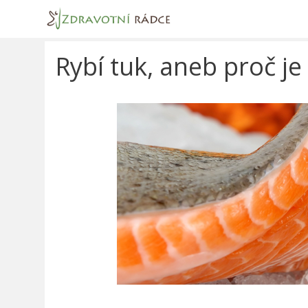
Přeskočit
na
obsah
Rybí tuk, aneb proč je 