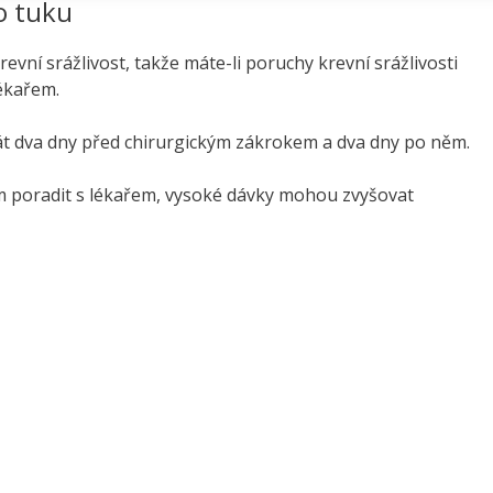
o tuku
vní srážlivost, takže máte-li poruchy krevní srážlivosti
lékařem.
át dva dny před chirurgickým zákrokem a dva dny po něm.
em poradit s lékařem, vysoké dávky mohou zvyšovat