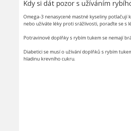
Kdy si dát pozor s užíváním rybíh
Omega-3 nenasycené mastné kyseliny potlačují kre
nebo užíváte léky proti srážlivosti, poraďte se s 
Potravinové doplňky s rybím tukem se nemají br
Diabetici se musí o užívání doplňků s rybím tuk
hladinu krevního cukru.