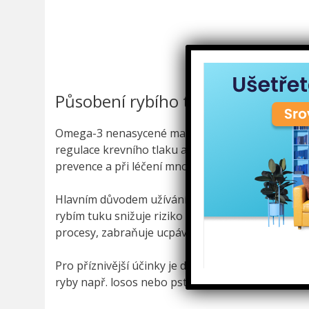
Působení rybího tuku na naše zdr
Omega-3 nenasycené mastné kyseliny mají příznivý
regulace krevního tlaku a krevní srážlivosti až p
prevence a při léčení mnohých onemocnění.
Hlavním důvodem užívání rybího tuku je snižován
rybím tuku snižuje riziko srdečního infarktu, ch
procesy, zabraňuje ucpávání tepen, může zmenšov
Pro příznivější účinky je dobré místo užívaní ryb
ryby např. losos nebo pstruh.