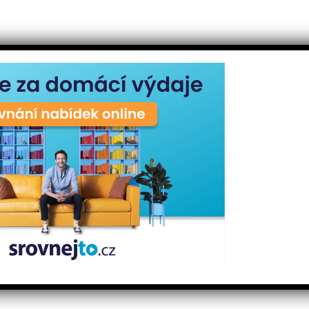
aví
 vliv na životně důležité procesy v našem těle, od
o zvyšování imunity. Omega-3 se používají také jako
í rizika srdečních onemocnění. Přítomnost omega-3 v
rání před poruchami srdečního rytmu, potlačuje zánětlivé
at bolest při menstruačních křečích.
ího tuku v tobolkách zahrnout do svého jídelníčku čerstvé