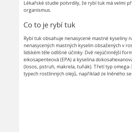
Lékařské studie potvrdily, že rybí tuk má velmi př
organismus.
Co to je rybí tuk
Rybí tuk obsahuje nenasycené mastné kyseliny n
nenasycených mastných kyselin obsažených v rost
lidském těle odlišné účinky. Dvě nejúčinnější f
eikosapenteová (EPA) a kyselina dokosahexanová (
(losos, pstruh, makrela, tuňák). Třetí typ omega-3
typech rostlinných olejů, například ze lněného sem