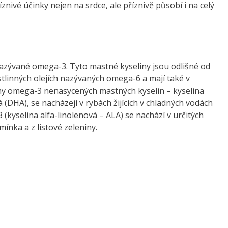
íznivé účinky nejen na srdce, ale příznivě působí i na celý
azývané omega-3. Tyto mastné kyseliny jsou odlišné od
linných olejích nazývaných omega-6 a mají také v
ormy omega-3 nenasycených mastných kyselin – kyselina
DHA), se nacházejí v rybách žijících v chladných vodách
 (kyselina alfa-linolenová – ALA) se nachází v určitých
ínka a z listové zeleniny.