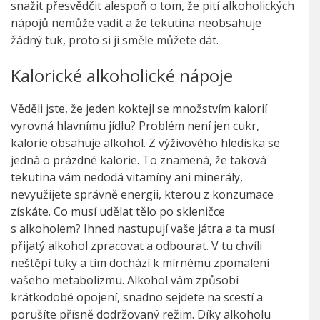
snažit přesvědčit alespoň o tom, že pití alkoholických
nápojů nemůže vadit a že tekutina neobsahuje
žádný tuk, proto si ji směle můžete dát.
Kalorické alkoholické nápoje
Věděli jste, že jeden koktejl se množstvím kalorií
vyrovná hlavnímu jídlu? Problém není jen cukr,
kalorie obsahuje alkohol. Z výživového hlediska se
jedná o prázdné kalorie. To znamená, že taková
tekutina vám nedodá vitamíny ani minerály,
nevyužijete správně energii, kterou z konzumace
získáte. Co musí udělat tělo po skleničce
s alkoholem? Ihned nastupují vaše játra a ta musí
přijatý alkohol zpracovat a odbourat. V tu chvíli
neštěpí tuky a tím dochází k mírnému zpomalení
vašeho metabolizmu. Alkohol vám způsobí
krátkodobé opojení, snadno sejdete na scestí a
porušíte přísně dodržovaný režim. Díky alkoholu