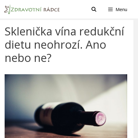
Přeskočit
Menu
na
obsah
Sklenička vína redukční
dietu neohrozí. Ano
nebo ne?