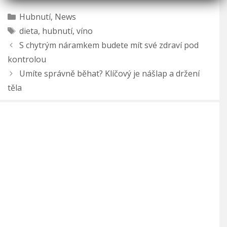
Rubriky
Hubnutí
,
News
Štítky
dieta
,
hubnutí
,
víno
S chytrým náramkem budete mít své zdraví pod
kontrolou
Umíte správně běhat? Klíčový je nášlap a držení
těla