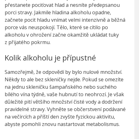
přestanete pociťovat hlad a nesníte předepsanou
porci stravy. Jakmile hladina alkoholu opadne,
začnete pocit hladu vnímat velmi intenzivně a běžná
porce vás neuspokojí. Tělo, které se cítilo po
alkoholu v ohrožení začne okamžitě ukládat tuky
z přijatého pokrmu.
Kolik alkoholu je přípustné
Samozřejmě, že odpovědí by bylo nulové množství.
Někdy to ale bez skleničky nejde. Pokud se omezíte
na jednu skleničku šampaňského nebo suchého
bílého vína týdně, vaše hubnutí to neohrozí. Je však
důležité pití většího množství čisté vody a dodržení
pravidelné stravy. Vyhněte se občerstvení podávané
na večírcích a příští den zvyšte fyzickou aktivitu,
abyste pomohli znovu nastartovat metabolismus.