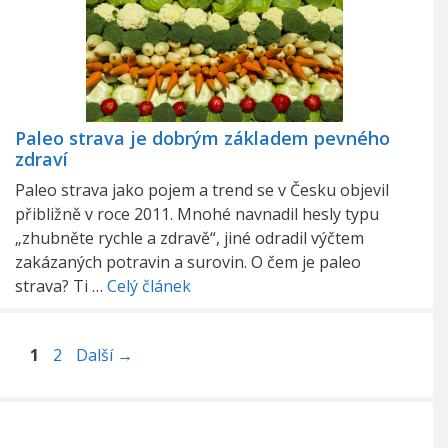
Paleo strava je dobrým základem pevného
zdraví
Paleo strava jako pojem a trend se v Česku objevil
přibližně v roce 2011. Mnohé navnadil hesly typu
„zhubněte rychle a zdravě“, jiné odradil výčtem
zakázaných potravin a surovin. O čem je paleo
strava? Ti …
Celý článek
Stránka
Stránka
1
2
Další
→