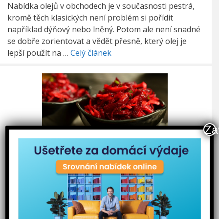
Nabídka olejů v obchodech je v současnosti pestrá,
kromě těch klasických není problém si pořídit
například dýňový nebo lněný. Potom ale není snadné
se dobře zorientovat a vědět přesně, který olej je
lepší použít na …
Celý článek
Za
Červená řepa je malý zázrak plný vitaminů
Většina z nás si spojí červenou řepu s mističkou
rudých kostiček ve sladkokyselém nálevu, což byla
klasika v jídelnách podávaná kupříkladu k srbskému
rizotu. Červená řepa tak nemá v české prostředí
dobré renomé, ale je to škoda. Obsahuje mnoho