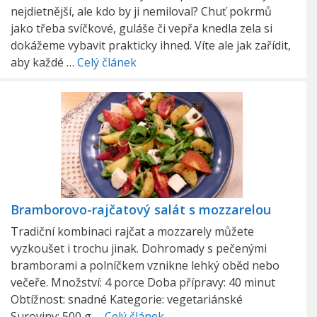
nejdietnější, ale kdo by ji nemiloval? Chuť pokrmů
jako třeba svíčkové, guláše či vepřa knedla zela si
dokážeme vybavit prakticky ihned. Víte ale jak zařídit,
aby každé …
Celý článek
Bramborovo-rajčatový salát s mozzarelou
Tradiční kombinaci rajčat a mozzarely můžete
vyzkoušet i trochu jinak. Dohromady s pečenými
bramborami a polníčkem vznikne lehký oběd nebo
večeře. Množství: 4 porce Doba přípravy: 40 minut
Obtížnost: snadné Kategorie: vegetariánské
Suroviny: 500 g …
Celý článek