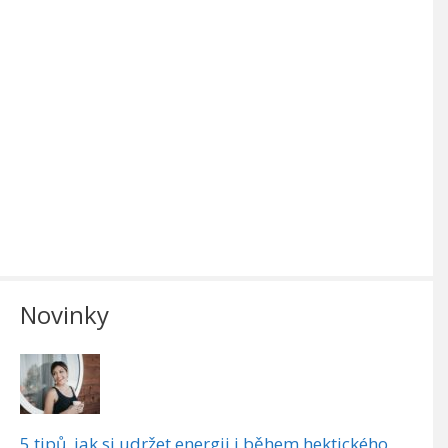
Novinky
5 tipů, jak si udržet energii i během hektického