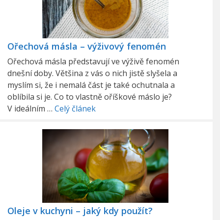
Ořechová másla – výživový fenomén
Ořechová másla představují ve výživě fenomén
dnešní doby. Většina z vás o nich jistě slyšela a
myslím si, že i nemalá část je také ochutnala a
oblíbila si je. Co to vlastně oříškové máslo je?
V ideálním …
Celý článek
Oleje v kuchyni – jaký kdy použít?