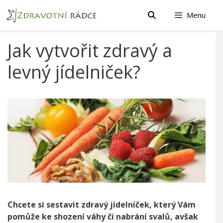
Přeskočit
Menu
na
obsah
Jak vytvořit zdravý a
levný jídelniček?
Chcete si sestavit zdravý jídelníček, který Vám
pomůže ke shození váhy či nabrání svalů, avšak