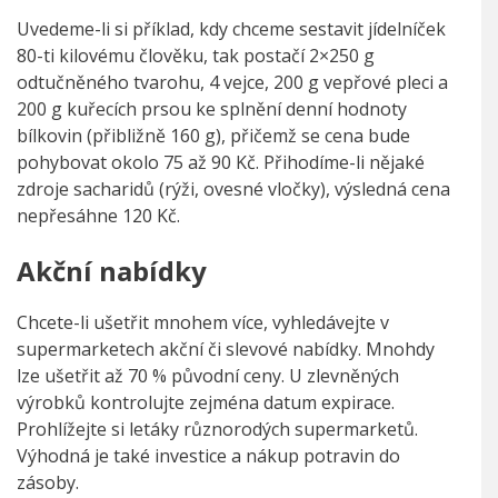
Uvedeme-li si příklad, kdy chceme sestavit jídelníček
80-ti kilovému člověku, tak postačí 2×250 g
odtučněného tvarohu, 4 vejce, 200 g vepřové pleci a
200 g kuřecích prsou ke splnění denní hodnoty
bílkovin (přibližně 160 g), přičemž se cena bude
pohybovat okolo 75 až 90 Kč. Přihodíme-li nějaké
zdroje sacharidů (rýži, ovesné vločky), výsledná cena
nepřesáhne 120 Kč.
Akční nabídky
Chcete-li ušetřit mnohem více, vyhledávejte v
supermarketech akční či slevové nabídky. Mnohdy
lze ušetřit až 70 % původní ceny. U zlevněných
výrobků kontrolujte zejména datum expirace.
Prohlížejte si letáky různorodých supermarketů.
Výhodná je také investice a nákup potravin do
zásoby.