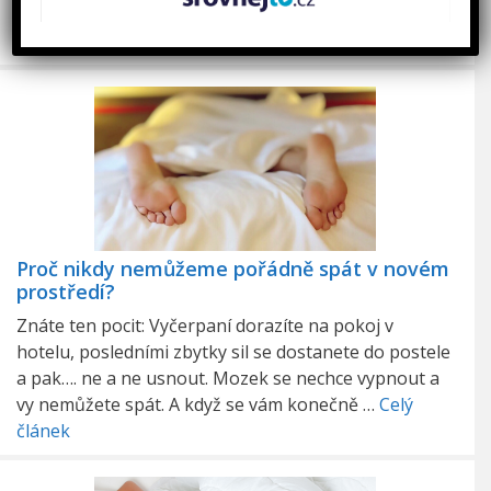
postihuje lidi různě, někteří chrápou intenzivněji a
častěji než ostatní. Je …
Celý článek
Proč nikdy nemůžeme pořádně spát v novém
prostředí?
Znáte ten pocit: Vyčerpaní dorazíte na pokoj v
hotelu, posledními zbytky sil se dostanete do postele
a pak…. ne a ne usnout. Mozek se nechce vypnout a
vy nemůžete spát. A když se vám konečně …
Celý
článek