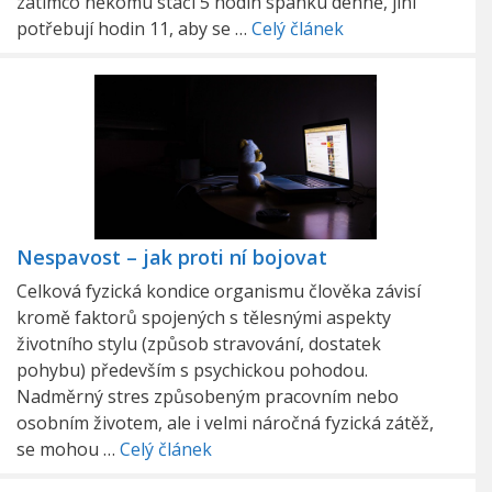
zatímco někomu stačí 5 hodin spánku denně, jiní
potřebují hodin 11, aby se …
Celý článek
Nespavost – jak proti ní bojovat
Celková fyzická kondice organismu člověka závisí
kromě faktorů spojených s tělesnými aspekty
životního stylu (způsob stravování, dostatek
pohybu) především s psychickou pohodou.
Nadměrný stres způsobeným pracovním nebo
osobním životem, ale i velmi náročná fyzická zátěž,
se mohou …
Celý článek