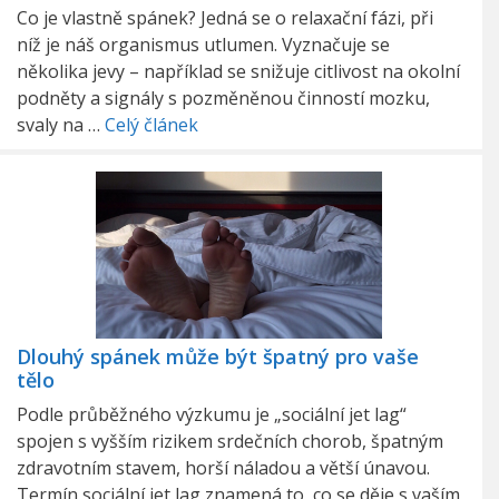
Co je vlastně spánek? Jedná se o relaxační fázi, při
níž je náš organismus utlumen. Vyznačuje se
několika jevy – například se snižuje citlivost na okolní
podněty a signály s pozměněnou činností mozku,
svaly na …
Celý článek
Dlouhý spánek může být špatný pro vaše
tělo
Podle průběžného výzkumu je „sociální jet lag“
spojen s vyšším rizikem srdečních chorob, špatným
zdravotním stavem, horší náladou a větší únavou.
Termín sociální jet lag znamená to, co se děje s vaším