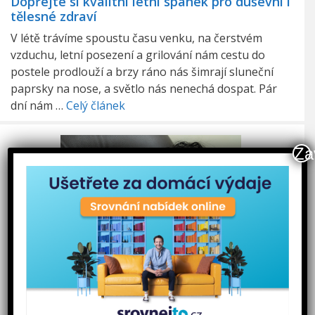
Dopřejte si kvalitní letní spánek pro duševní i
tělesné zdraví
V létě trávíme spoustu času venku, na čerstvém
vzduchu, letní posezení a grilování nám cestu do
postele prodlouží a brzy ráno nás šimrají sluneční
paprsky na nose, a světlo nás nenechá dospat. Pár
dní nám …
Celý článek
Za
5 způsobů, jak se zbavit chrápání
Chrápání může postihnout každého z nás, i když si
myslíte, že se vám to stát nemůže. Výstižné ranní
pohledy spolunocležníků pak mluví za vše. Chrápání