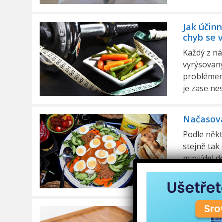
Jak účin
chyb se 
Každý z ná
vyrýsovaný
problémem
je zase ne
Načasován
Podle někt
stejně tak 
minijídel d
zrychlil 
Štíhlejš
vašem d