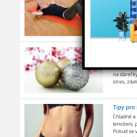
Další návo
a připravo
Přesně roz
z práce? U
Jak si už
Blíží se o
starostí. 
na dárečky
stres, zda
Tipy pro
Chladné a 
lenošení, 
Pokud se v