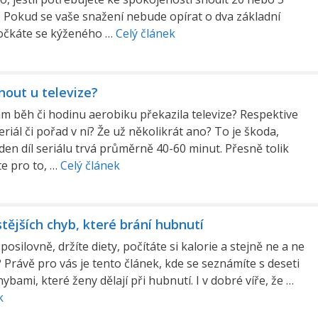
 Pokud se vaše snažení nebude opírat o dva základní
dočkáte se kýženého …
Celý článek
nout u televize?
ám běh či hodinu aerobiku překazila televize? Respektive
eriál či pořad v ní? Že už několikrát ano? To je škoda,
den díl seriálu trvá průměrně 40-60 minut. Přesně tolik
e pro to, …
Celý článek
tějších chyb, které brání hubnutí
posilovně, držíte diety, počítáte si kalorie a stejně ne a ne
Právě pro vás je tento článek, kde se seznámíte s deseti
ybami, které ženy dělají při hubnutí. I v dobré víře, že …
k