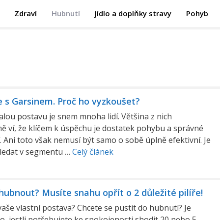
Zdraví
Hubnutí
Jídlo a doplňky stravy
Pohyb
 s Garsinem. Proč ho vyzkoušet?
lou postavu je snem mnoha lidí. Většina z nich
 ví, že klíčem k úspěchu je dostatek pohybu a správné
. Ani toto však nemusí být samo o sobě úplně efektivní. Je
hledat v segmentu …
Celý článek
ubnout? Musíte snahu opřít o 2 důležité pilíře!
vaše vlastní postava? Chcete se pustit do hubnutí? Je
o, jestli potřebujete ke spokojenosti shodit 20 nebo 5