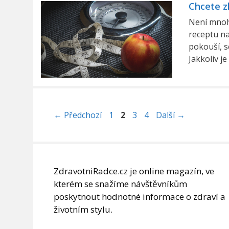
Chcete z
Není mnoho
receptu na
pokouší, s
Jakkoliv j
Stránka
Stránka
Stránka
Stránka
←
Předchozí
1
2
3
4
Další
→
ZdravotniRadce.cz je online magazín, ve
kterém se snažíme návštěvníkům
poskytnout hodnotné informace o zdraví a
životním stylu.