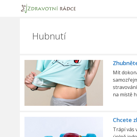
Přeskočit
na
obsah
Hubnutí
Zhubněte
Mít dokona
samozřejmě
stravování
na místě 
Chcete zh
Trápí vás 
úplně jedn