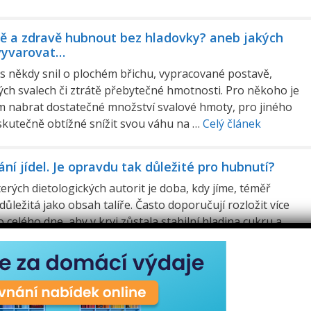
ně a zdravě hubnout bez hladovky? aneb jakých
vyvarovat…
s někdy snil o plochém břichu, vypracované postavě,
ch svalech či ztrátě přebytečné hmotnosti. Pro někoho je
 nabrat dostatečné množství svalové hmoty, pro jiného
skutečně obtížné snížit svou váhu na …
Celý článek
í jídel. Je opravdu tak důležité pro hubnutí?
erých dietologických autorit je doba, kdy jíme, téměř
důležitá jako obsah talíře. Často doporučují rozložit více
o celého dne, aby v krvi zůstala stabilní hladina cukru a
se metabolismus. Znamená …
Celý článek
í postava nemusí znamenat drastické změny ve
ni