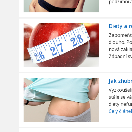
podzimní 
Diety a r
Zapomeňte 
dlouho. Pot
nová zákla
Západní sv
Jak zhub
Vyzkoušeli
stále se v
diety nefu
Celý článe