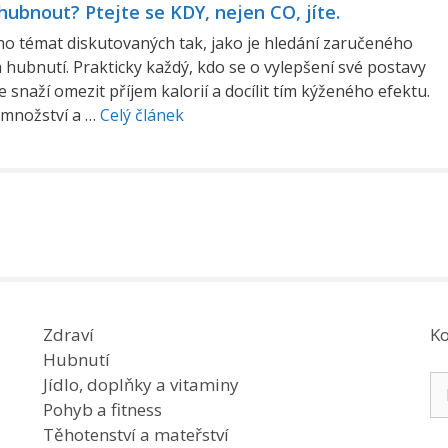
hubnout? Ptejte se KDY, nejen CO, jíte.
 témat diskutovaných tak, jako je hledání zaručeného
 hubnutí. Prakticky každý, kdo se o vylepšení své postavy
e snaží omezit příjem kalorií a docílit tím kýženého efektu.
e množství a …
Celý článek
Zdraví
Ko
Hubnutí
Hl
Jídlo, doplňky a vitaminy
Pohyb a fitness
Těhotenství a mateřství