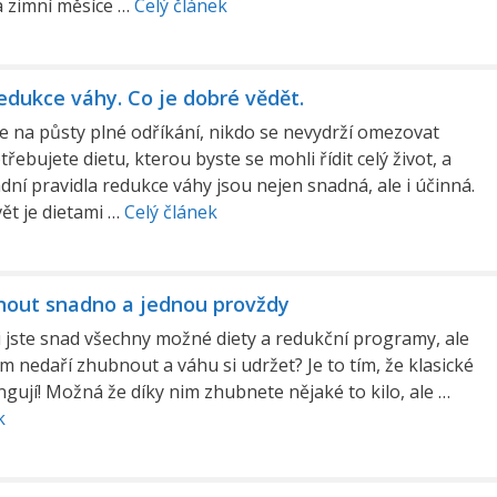
a zimní měsíce …
Celý článek
edukce váhy. Co je dobré vědět.
na půsty plné odříkání, nikdo se nevydrží omezovat
řebujete dietu, kterou byste se mohli řídit celý život, a
dní pravidla redukce váhy jsou nejen snadná, ale i účinná.
ět je dietami …
Celý článek
nout snadno a jednou provždy
 jste snad všechny možné diety a redukční programy, ale
ám nedaří zhubnout a váhu si udržet? Je to tím, že klasické
ngují! Možná že díky nim zhubnete nějaké to kilo, ale …
k