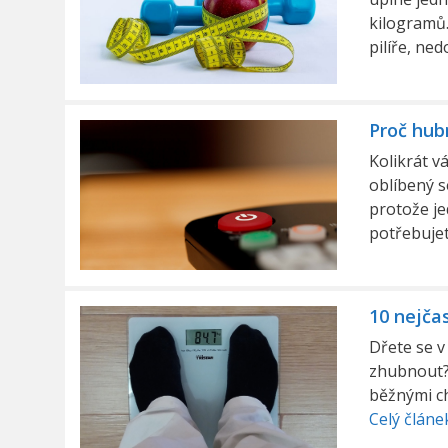
kilogramů.
pilíře, ne
Proč hub
Kolikrát v
oblíbený s
protože je
potřebujet
10 nejčas
Dřete se v 
zhubnout? 
běžnými ch
Celý článe