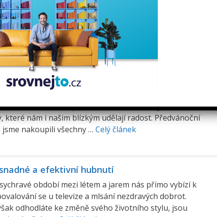
d na dietní režim, který by znamenal nakupování potravin
vání pokrmů, u kterých téměř nerozumíte jejich názvům?
epsané cvičení, na které byste si museli vzít dovolenou
rčitě ne! Zhubnout můžete i …
Celý článek
ít Vánoce a nepřibrat ani kilo navíc
bdobí Vánoc, které přináší mnoho radostí, ale zároveň i
Všichni se těšíme na společně strávené chvilky s rodinou,
, které nám i našim blízkým udělají radost. Předvánoční
li jsme nakoupili všechny …
Celý článek
 snadné a efektivní hubnutí
sychravé období mezi létem a jarem nás přímo vybízí k
povalování se u televize a mlsání nezdravých dobrot.
šak odhodláte ke změně svého životního stylu, jsou