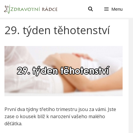
Přeskočit
Menu
na
obsah
29. týden těhotenství
První dva týdny třetího trimestru jsou za vámi. Jste
zase o kousek blíž k narození vašeho malého
děťátka.