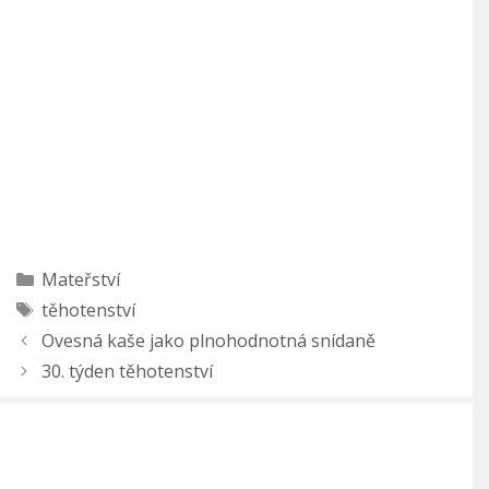
Rubriky
Mateřství
Štítky
těhotenství
Ovesná kaše jako plnohodnotná snídaně
30. týden těhotenství