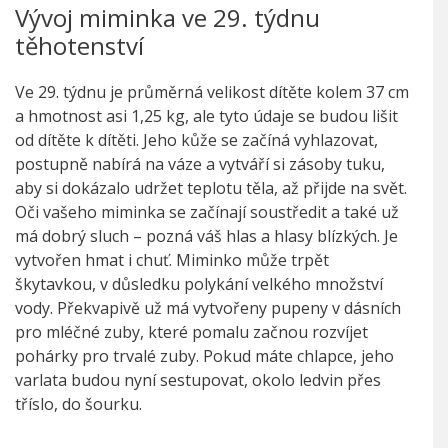
Vývoj miminka ve 29. týdnu
těhotenství
Ve 29. týdnu je průměrná velikost dítěte kolem 37 cm
a hmotnost asi 1,25 kg, ale tyto údaje se budou lišit
od dítěte k dítěti. Jeho kůže se začíná vyhlazovat,
postupně nabírá na váze a vytváří si zásoby tuku,
aby si dokázalo udržet teplotu těla, až přijde na svět.
Oči vašeho miminka se začínají soustředit a také už
má dobrý sluch – pozná váš hlas a hlasy blízkých. Je
vytvořen hmat i chuť. Miminko může trpět
škytavkou, v důsledku polykání velkého množství
vody. Překvapivě už má vytvořeny pupeny v dásních
pro mléčné zuby, které pomalu začnou rozvíjet
pohárky pro trvalé zuby. Pokud máte chlapce, jeho
varlata budou nyní sestupovat, okolo ledvin přes
tříslo, do šourku.