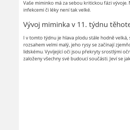
Vaše miminko má za sebou kritickou fázi vývoje. 
infekcemi či léky není tak velké.
Vývoj miminka v 11. týdnu těhot
I v tomto týdnu je hlava plodu stále hodně velká, s
rozsahem velmi malý, jeho rysy se začínají zjemňo
lidskému. Vyvíjející oči jsou překryty srostlými o
založeny všechny své budoucí součásti. Jeví se ja