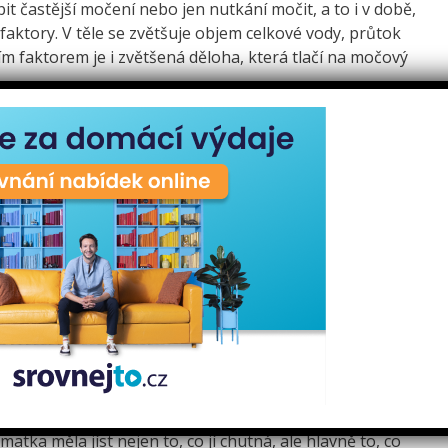
t častější močení nebo jen nutkání močit, a to i v době,
faktory. V těle se zvětšuje objem celkové vody, průtok
ším faktorem je i zvětšená děloha, která tlačí na močový
, ale už si můžete všimnout například při oblékání kalhot,
k je kolem jednoho kila. Pokud trpíte nevolností, je
t na příjem kvalitních potravin a na dostatečný pitný
em krve a vody v těle, je i potřeba tekutin vyšší. K pití je
ovocné či bylinkové čaje. Naopak vhodné nejsou nápoje
bdobí vašeho těhotenství, měla byste i nadále dbát na
zakouřeným prostorům.
 Stravování a výběr jídla každé těhotné ženy jsou úzce
atka měla jíst nejen to, co jí chutná, ale hlavně to, co