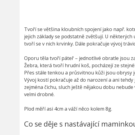
Tvoří se většina kloubních spojení jako např. kot
jejich základy se podstatně zvětšují. U některých u
tvoří se v nich krvinky. Dále pokračuje vývoj trávi
Oporu těla tvoří páteř – jednotlivé obratle jsou z
Žebra, která tvoří hrudní koš, pocházejí ze stejn
Přes stále tenkou a průsvitnou kůži jsou obrysy j
Vývoj kostí pokračuje až do narození a ani tehdy 
zejména čichu, sluch ještě nějakou dobu nebude v
velmi drobné.
Plod měří asi 4cm a váží něco kolem 8g.
Co se děje s nastávající maminko