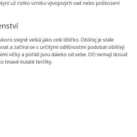
Nyní už riziko vzniku vývojových vad nebo poškození
enství
koro stejně velká jako celé tělíčko. Obličej je stále
vat a začíná se s určitými odlišnostmi podobat obličeji
čními víčky a pořád jsou daleko od sebe. Oči nemají dosud
ko tmavé kulaté terčíky.