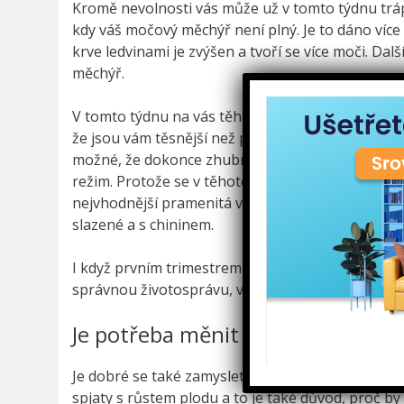
Kromě nevolnosti vás může už v tomto týdnu trápi
kdy váš močový měchýř není plný. Je to dáno více 
krve ledvinami je zvýšen a tvoří se více moči. Dal
měchýř.
V tomto týdnu na vás těhotenství není ještě vidět
že jsou vám těsnější než předtím. Váhový přírůste
možné, že dokonce zhubnete. Proto je potřeba dbá
režim. Protože se v těhotenství zvyšuje celkový obj
nejvhodnější pramenitá voda, nejlépe nesycená, 
slazené a s chininem.
I když prvním trimestrem končí nejošemetnější o
správnou životosprávu, vyhýbat se alkoholu a 
Je potřeba měnit jídelníček?
Je dobré se také zamyslet nad změnou jídelníčku.
spjaty s růstem plodu a to je také důvod, proč by m