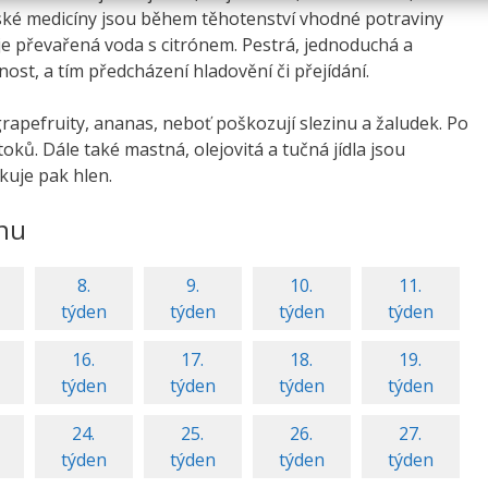
nské medicíny jsou během těhotenství vhodné potraviny
čuje převařená voda s citrónem. Pestrá, jednoduchá a
ost, a tím předcházení hladovění či přejídání.
apefruity, ananas, neboť poškozují slezinu a žaludek. Po
toků. Dále také mastná, olejovitá a tučná jídla jsou
kuje pak hlen.
nu
8.
9.
10.
11.
týden
týden
týden
týden
16.
17.
18.
19.
týden
týden
týden
týden
24.
25.
26.
27.
týden
týden
týden
týden