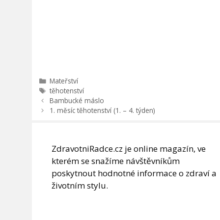
Rubriky
Mateřství
Štítky
těhotenství
Bambucké máslo
1. měsíc těhotenství (1. – 4. týden)
ZdravotniRadce.cz je online magazín, ve
kterém se snažíme návštěvníkům
poskytnout hodnotné informace o zdraví a
životním stylu.