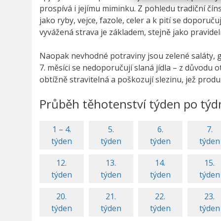
prospívá i jejímu miminku. Z pohledu tradiční čí
jako ryby, vejce, fazole, celer a k pití se doporu
vyvážená strava je základem, stejně jako pravideln
Naopak nevhodné potraviny jsou zelené saláty, gr
7. měsíci se nedoporučují slaná jídla – z důvodu o
obtížně stravitelná a poškozují slezinu, jež produ
Průběh těhotenství týden po týd
1 – 4.
5.
6.
7.
týden
týden
týden
týden
12.
13.
14.
15.
týden
týden
týden
týden
20.
21.
22.
23.
týden
týden
týden
týden