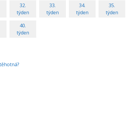
32.
33.
34.
35.
týden
týden
týden
týden
40.
týden
 těhotná?