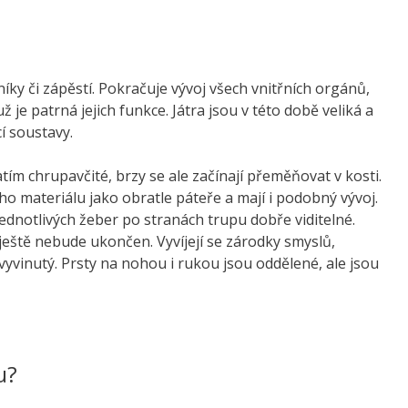
níky či zápěstí. Pokračuje vývoj všech vnitřních orgánů,
ž je patrná jejich funkce. Játra jsou v této době veliká a
cí soustavy.
atím chrupavčité, brzy se ale začínají přeměňovat v kosti.
ého materiálu jako obratle páteře a mají i podobný vývoj.
ednotlivých žeber po stranách trupu dobře viditelné.
ještě nebude ukončen. Vyvíjejí se zárodky smyslů,
yvinutý. Prsty na nohou i rukou jsou oddělené, ale jsou
u?