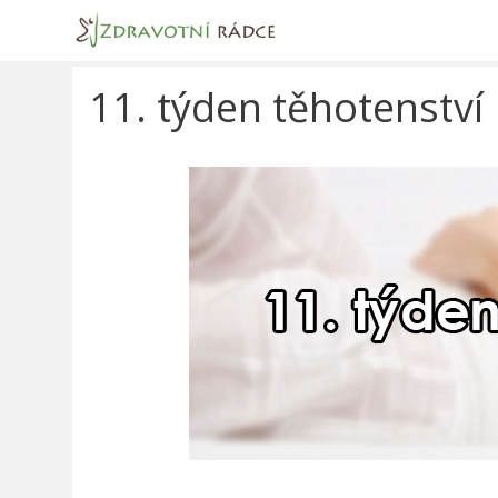
Přeskočit
na
obsah
11. týden těhotenství