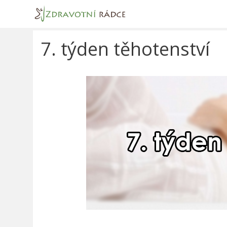
Přeskočit
na
obsah
7. týden těhotenství