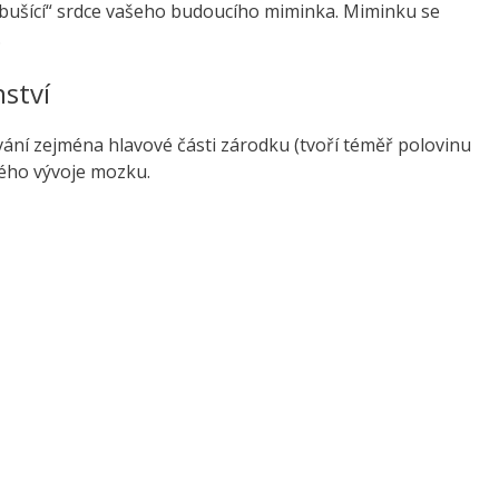
 „bušící“ srdce vašeho budoucího miminka. Miminku se
.
ství
vání zejména hlavové části zárodku (tvoří téměř polovinu
lého vývoje mozku.