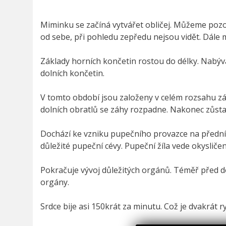
Miminku se začíná vytvářet obličej. Můžeme pozor
od sebe, při pohledu zepředu nejsou vidět. Dále
Základy horních končetin rostou do délky. Nabýva
dolních končetin.
V tomto období jsou založeny v celém rozsahu zák
dolních obratlů se záhy rozpadne. Nakonec zůst
Dochází ke vzniku pupečního provazce na přední 
důležité pupeční cévy. Pupeční žíla vede okyslič
Pokračuje vývoj důležitých orgánů. Téměř před do
orgány.
Srdce bije asi 150krát za minutu. Což je dvakrát r