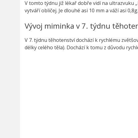
V tomto týdnu již lékař dobře vidí na ultrazvuku
vytváří obličej. Je dlouhé asi 10 mm a váží asi 0,8g
Vývoj miminka v 7. týdnu těhoten
V 7. týdnu těhotenství dochází k rychlému zvětšo
délky celého těla). Dochází k tomu z důvodu rych