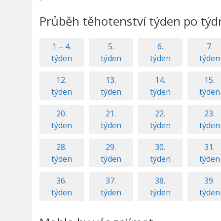
Průběh těhotenství týden po týd
1 – 4.
5.
6.
7.
týden
týden
týden
týden
12.
13.
14.
15.
týden
týden
týden
týden
20.
21.
22.
23.
týden
týden
týden
týden
28.
29.
30.
31.
týden
týden
týden
týden
36.
37.
38.
39.
týden
týden
týden
týden