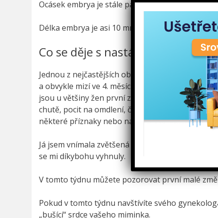
Ocásek embrya je stále patrný. Zanikne až v další
Délka embrya je asi 10 mm a váha asi 0,8g.
Co se děje s nastávající maminko
Jednou z nejčastějších obtíží v těhotenství bývá 
a obvykle mizí ve 4. měsíci. K dalším těhotenský
jsou u většiny žen první známkou začínajícího těh
chutě, pocit na omdlení, časté nucení na močení. 
některé příznaky nebo naopak žádné.
Já jsem vnímala zvětšená a bolavá prsa, zvýšenou
se mi díkybohu vyhnuly.
V tomto týdnu můžete pozorovat první malé změny
Pokud v tomto týdnu navštívíte svého gynekologa,
„bušící“ srdce vašeho miminka.