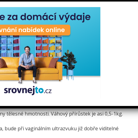
ch týdnech.
u?
nevolnost a zvracení. Začíná se objevovat koncem 1. měsíce
m obtížím patří podrážděnost, únava, změny v prsou (ty
otenství, prsa bývají napjaté a bolestivé), těhotenské
Každá žena je jiná, proto se u vás mohou objevit jen
 únavu a neustálou chuť na sladké. Nevolnost a zvracení
 tělesné hmotnosti. Váhový přírůstek je asi 0,5-1kg.
 bude při vaginálním ultrazvuku již dobře viditelné