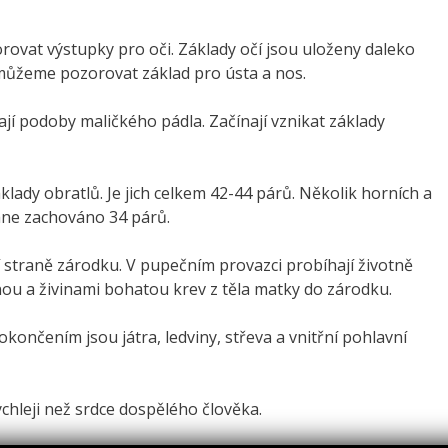
ovat výstupky pro oči. Základy očí jsou uloženy daleko
 můžeme pozorovat základ pro ústa a nos.
jí podoby maličkého pádla. Začínají vznikat základy
lady obratlů. Je jich celkem 42-44 párů. Několik horních a
ane zachováno 34 párů.
straně zárodku. V pupečním provazci probíhají životně
enou a živinami bohatou krev z těla matky do zárodku.
končením jsou játra, ledviny, střeva a vnitřní pohlavní
ychleji než srdce dospělého člověka.