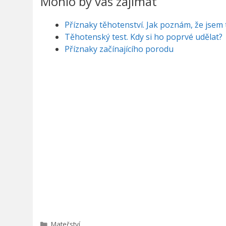
Mohlo by vás zajímat
Příznaky těhotenství. Jak poznám, že jsem
Těhotenský test. Kdy si ho poprvé udělat?
Příznaky začínajícího porodu
Rubriky
Mateřství