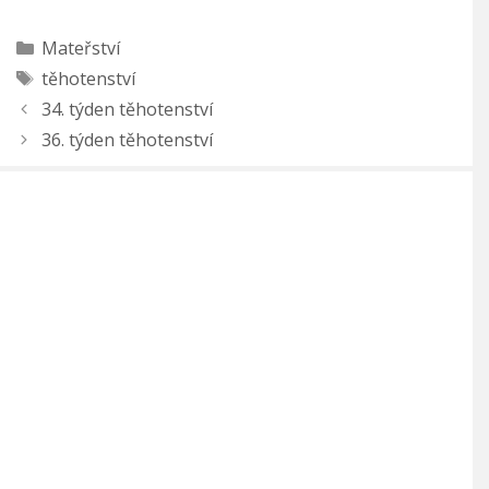
Rubriky
Mateřství
Štítky
těhotenství
34. týden těhotenství
36. týden těhotenství