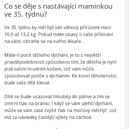
Co se děje s nastávající maminkou
ve 35. týdnu?
Ve 35. týdnu by měl být váš váhový přírůstek mezi
10,9 až 13,2 kg. Pokud máte obavy o vaše přibírání
na váze, obraťte se na svého lékaře.
Máte-li pocit těžkého dýchání, je to s největší
pravděpodobností způsobeno tím, že děloha je nyní
pod vaším hrudním košem, což vám může
způsobovat potíže s dýcháním. Ke konci těhotenství,
bude vaše dítě klesat.
Dítě se bude usazovat hlouběji do pánve a tím se
zmírní tlak na bránici. I když se vám ulehčí dýchání,
může se vám zase zvýšit tlak na močový měchýř, což
má za následky častější výlety na záchod.