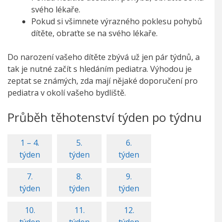
svého lékaře.
Pokud si všimnete výrazného poklesu pohybů
dítěte, obraťte se na svého lékaře.
Do narození vašeho dítěte zbývá už jen pár týdnů, a
tak je nutné začít s hledáním pediatra. Výhodou je
zeptat se známých, zda mají nějaké doporučení pro
pediatra v okolí vašeho bydliště.
Průběh těhotenství týden po týdnu
1 – 4.
5.
6.
týden
týden
týden
7.
8.
9.
týden
týden
týden
10.
11.
12.