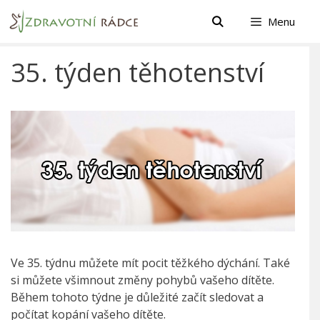
Přeskočit
Menu
na
obsah
35. týden těhotenství
Ve 35. týdnu můžete mít pocit těžkého dýchání. Také
si můžete všimnout změny pohybů vašeho dítěte.
Během tohoto týdne je důležité začít sledovat a
počítat kopání vašeho dítěte.